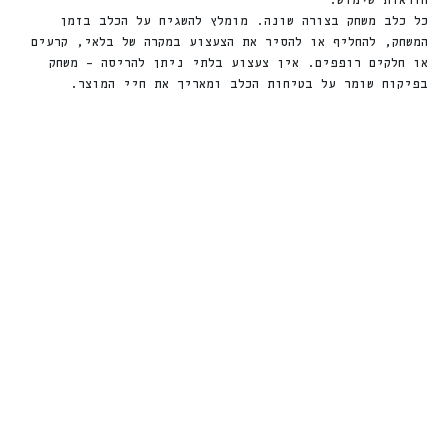
הוראות שימוש:
כל כלב משחק בצורה שונה. מומלץ להשגיח על הכלב בזמן
המשחק, להחליף או להסיר את הצעצוע במקרה של בלאי, קרעים
או חלקים רופפים. אין צעצוע בלתי ניתן להריסה – משחק
בפיקוח שומר על בטיחות הכלב ומאריך את חיי המוצר.
פופוס בובה
פופוס בובה
TOUGH לכלב
TOUGH לכלב