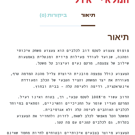
תיאור
ביקורות (0)
תיאור
פופוס צעצוע לטקס דוב לכלבים הוא צעצוע משחק איכותי
ומהנה, שנועד לעודד פעילות פיזית ומנטלית באמצעות
שילוב של צפצפה, מרקם נעים ועיצוב קל משקל.
הצעצוע כולל צפצפה מובנית היוצרת צליל מהנה המדמה טרף,
מעוררת את יצר המשחק והציד הטבעי של הכלב ומעודדת
אינטראקציה, רדיפה ולעיסה קלה – בבית ובחוץ.
הדוב עשוי מ־100% לטקס טבעי, רך, בטוח ואינו רעיל.
המרקם העדין שומר על החניכיים והשיניים, ומתאים במיוחד
לכלבים האוהבים לעיסה קלה ולא אגרסיבית.
המשקל הקל מאפשר לכלב לשאת, לזרוק ולהחזיר את הצעצוע
בקלות, גם לכלבים קטנים עם פה קטן.
הצעצוע מיוצר בצבעים איכותיים ובטוחים לחיות מחמד שאינם