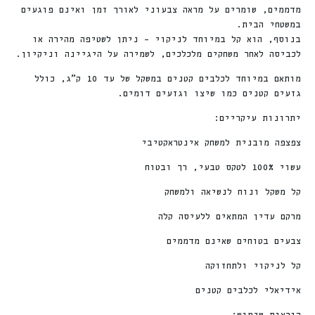
מדממים, שומרים על מראה צבעוני לאורך זמן ואינם פוגעים
במשטחי הבית.
בנוסף, הוא קל במיוחד לניקוי – ניתן לשטיפה מהירה או
לכביסה לאחר משחקים מלכלכים, לשמירה על היגיינה וניקיון.
מותאם במיוחד לכלבים קטנים במשקל של עד 10 ק״ג, כולל
גזעים קטנים כמו שיצו וגזעים דומים.
יתרונות עיקריים:
צפצפה מובנית למשחק אינטראקטיבי
עשוי 100% לטקס טבעי, רך ובטוח
קל משקל ונוח לנשיאה ולמשחק
מרקם עדין המתאים ללעיסה קלה
צבעים בטוחים שאינם מדממים
קל לניקוי ולתחזוקה
אידיאלי לכלבים קטנים