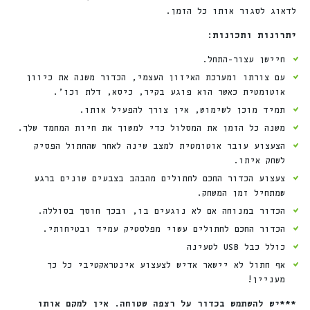
לדאוג לסגור אותו כל הזמן.
יתרונות ותכונות:
חיישן עצור-התחל.
עם צורתו ומערכת האיזון העצמי, הכדור משנה את כיוון
אוטומטית כאשר הוא פוגע בקיר, כיסא, דלת וכו’.
תמיד מוכן לשימוש, אין צורך להפעיל אותו.
משנה כל הזמן את המסלול כדי למשוך את חיות המחמד שלך.
הצעצוע עובר אוטומטית למצב שינה לאחר שהחתול הפסיק
לשחק איתו.
צעצוע הכדור החכם לחתולים מהבהב בצבעים שונים ברגע
שמתחיל זמן המשחק.
הכדור במנוחה אם לא נוגעים בו, ובכך חוסך בסוללה.
הכדור החכם לחתולים עשוי מפלסטיק עמיד ובטיחותי.
כולל כבל USB לטעינה
אף חתול לא יישאר אדיש לצעצוע אינטראקטיבי כל כך
מעניין!
***יש להשתמש בכדור על רצפה שטוחה. אין למקם אותו