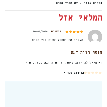
במקום גבוה . לא עמיד במים.
המלאי אזל
דורג
5
מתוך 5
ליאורה
10/06/2024
מעסיק את החתול שעות בכל הבית
הוסף חוות דעת
האימייל לא יוצג באתר.
שדות החובה מסומנים
*
5
4
3
2
1
הדירוג שלך
*
מת
מת
מת
מת
מת
וך
וך
וך
וך
וך
5
5
5
5
5
כו
כו
כו
כו
כו
כב
כב
כב
כב
כב
ים
ים
ים
ים
ים