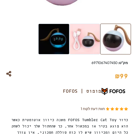
מק"ט:
6971067407450
₪
99
פופוס | FOFOS
מדורג
מתוך 5 מבוסס על
1
דירוגים של לקוחות
חוות דעת לקוח
1
5.00
כדור FOFOS Tumbler Cat Toy משנה כיוון אוטומטית כאשר
הוא פוגע בקיר או במכשול אחר, כך שהחתול שלך יכול לשחק
כל היום ומכיוון שיש לו כוח סוללה חסכוני, אין צורך