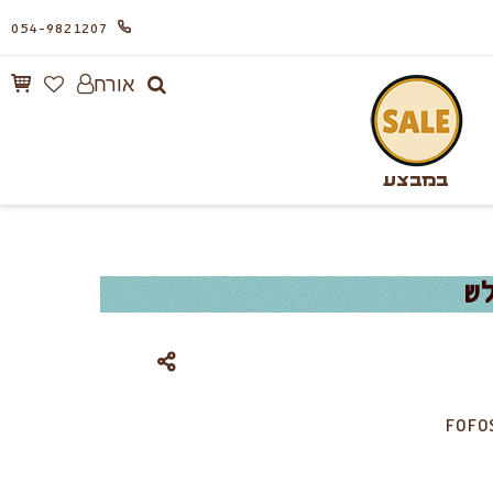
054-9821207
אורח
במבצע
ש