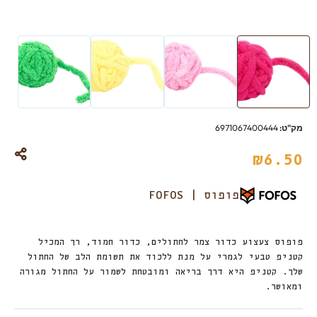
מק"ט:
6971067400444
₪
6.50
פופוס | FOFOS
פופוס צעצוע כדור צמר לחתולים, כדור חמוד, רך המכיל
קטניפ טבעי לגמרי על מנת ללכוד את תשומת הלב של החתול
שלך. קטניפ היא דרך בריאה ומובטחת לשמור על החתול מגורה
ומאושר.