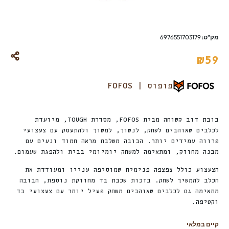
מק"ט:
6976551703179
₪
59
פופוס | FOFOS
בובת דוב קשוחה מבית FOFOS, מסדרת TOUGH, מיועדת
לכלבים שאוהבים לשחק, לנשוך, למשוך ולהתעסק עם צעצועי
פרווה עמידים יותר. הבובה משלבת מראה חמוד ונעים עם
מבנה מחוזק, ומתאימה למשחק יומיומי בבית ולהפגת שעמום.
הצעצוע כולל צפצפה פנימית שמוסיפה עניין ומעודדת את
הכלב להמשיך לשחק. בזכות שכבת בד מחוזקת נוספת, הבובה
מתאימה גם לכלבים שאוהבים משחק פעיל יותר עם צעצועי בד
וקטיפה.
קיים במלאי