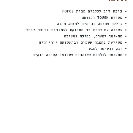
• בובת דוב לכלבים מבית FOFOS
• מסדרת TOUGH הקשוחה
• כוללת צפצפה פנימית למשחק מהנה
• עשויה עם שכבת בד מחוזקת לעמידות גבוהה יותר
• מתאימה למשחק, נשיכה ומשיכה
• מסייעת בהפגת שעמום ובתעסוקה יומיומית
• רכה ונעימה למגע
• מתאימה לכלבים שאוהבים צעצועי קטיפה חזקים