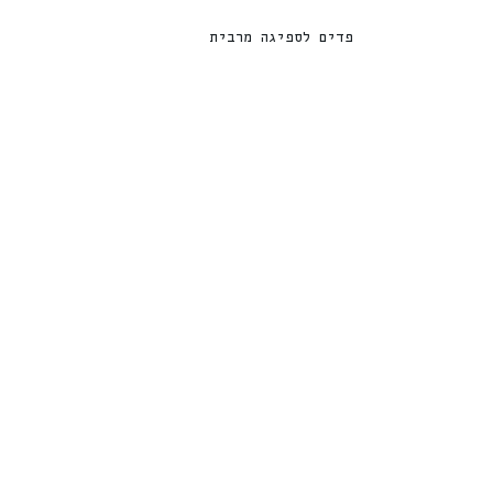
פדים לספיגה מרבית
משטחי Purry פדים גדולים לאילוף
פדים לגורים 100 יחידות ARE
גורים לצרכים 60X60 ס”מ – 100 יח’