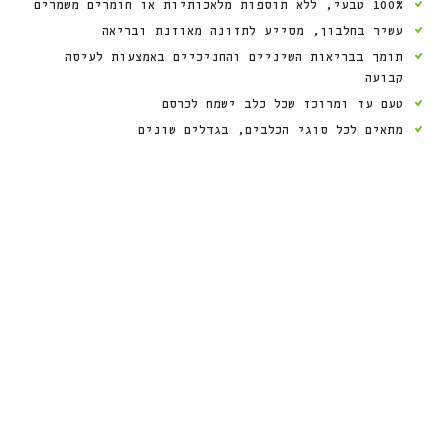
100% טבעי, ללא תוספות מלאכותיות או חומרים משמרים
עשיר בחלבון, מסייע לתזונה מאוזנת ובריאה
תומך בבריאות השיניים והחניכיים באמצעות לעיסה
קבועה
טעם עז ומרוכז שכל כלב ישמח לכרסם
מתאים לכל סוגי הכלבים, בגדלים שונים
חדש
חדש
%
ה
%
ה
2
2
ה
נ
ח
2
4
ה
נ
ח