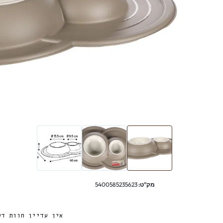
מק"ט:
5400585235623
אין עדיין חוות דע