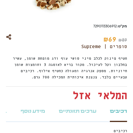
מק"ט:
7290113306912
₪
69
₪
89
סופרים | Supreme
חטיף פינוק לכלב מיני סושי עוף ודג מופחת שומן, עשיר
בחלבון וקל לעיכול. מקור בריא לאומגה 3 וחומצות שומן
חיוניות. מספק אנרגיה ומעולה כחטיף אילוף. רכיבים
טבעיים בלבד. צנצנת איכותית המכילה 700 גרם.
המלאי אזל
רכיבים
ערכים תזונתיים
מידע נוסף
ביקו
רכיבים