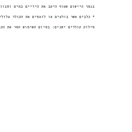
בגמר היישום שטוף היטב את הידיים במים וסבון
* כלבים אשר בולעים או לועסים את הקולר עלולי
סילוק קולרים ישנים: בסיום השימוש הסר את הקו
%
ה
2
9
ה
נ
ח