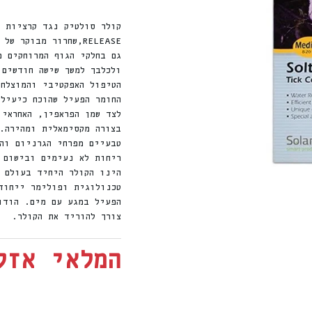
RELEASE,שחרור מבוק
גם בחלקי הגוף המרוחקים מ
ולכלבך למשך שישה חודשים.
הטיפול האפקטיבי והמוצלח
החומר הפעיל שהוכח כיעיל
לצד שמן הפראפין, האחראי
בצורה מקסימאלית ומהירה.
טבעיים מפרחי הגרניום וה
ריחות לא נעימים ובישום 
הינו הקולר היחיד בעולם 
טכנולוגית ופולימר ייחוד
הפעיל במגע עם מים. הודו
צורך להוריד את הקולר.
המלאי אזל