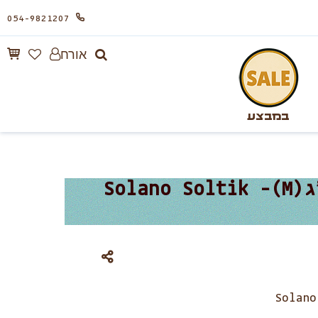
054-9821207
אורח
במבצע
סולאנו קולר סולטיק נגד קרציות לכלב במשקל 8-20 ק”ג(M)- Solano Soltik