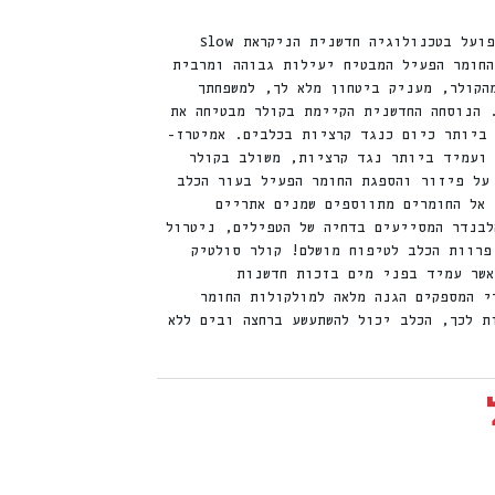
קולר סולטיק נגד קרציות פועל בטכנולוגיה חדשנית הניקראת Slow
ר של החומר הפעיל המבטיח יעילות גבוהה ומרבית
הקולר, מעניק ביטחון מלא לך, למשפחתך
 הנוסחה החדשנית הקיימת בקולר מבטיחה את
 ביותר כיום כנגד קרציות בכלבים. אמיטרז-
 ועמיד ביותר נגד קרציות, משולב בקולר
 על פיזור והספגת החומר הפעיל בעור הכלב
 אל החומרים מתווספים שמנים אתריים
לבנדר המסייעים בדחיה של הטפילים, ניטרול
פרוות הכלב לטיפוח מושלם! קולר סולטיק
אשר עמיד בפני מים בזכות חדשנות
י המספקים הגנה מלאה למולקולות החומר
ת לכך, הכלב יכול להשתעשע ברחצה ובים ללא