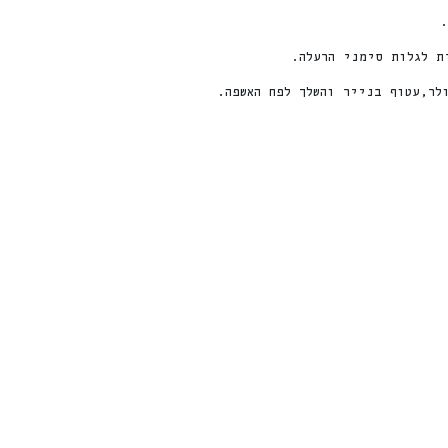
.
ת לגלות סימני הרעלה.
לר,עטוף בנייר והשלך לפח האשפה.
%
ה
1
8
ה
נ
ח