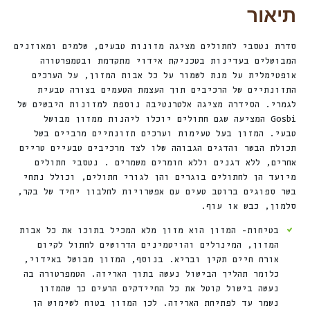
תיאור
סדרת נטסבי לחתולים מציגה מזונות טבעים, שלמים ומאוזנים
המבושלים בעדינות בטכניקת אידוי מתקדמת ובטמפרטורה
אופטימלית על מנת לשמור על כל אבות המזון, על הערכים
התזונתיים של הרכיבים תוך העצמת הטעמים בצורה טבעית
לגמרי. הסידרה מציגה אלטרנטיבה נוספת למזונות היבשים של
Gosbi המציעה שגם חתולים יוכלו ליהנות ממזון מבושל
טבעי. המזון בעל טעימות וערכים תזונתיים מרביים בשל
תכולת הבשר והדגים הגבוהה שלו לצד מרכיבים טבעיים טריים
אחרים, ללא דגנים וללא חומרים משמרים . נטסבי חתולים
מיועד הן לחתולים בוגרים והן לגורי חתולים, וכולל נתחי
בשר ספוגים ברוטב טעים עם אפשרויות לחלבון יחיד של בקר,
סלמון, כבש או עוף.
בטיחות- המזון הוא מזון מלא המכיל בתוכו את כל אבות
המזון, המינרלים והויטמינים הדרושים לחתול לקיום
אורח חיים תקין ובריא. בנוסף, המזון מבושל באידוי,
כלומר תהליך הבישול נעשה בתוך האריזה. הטמפרטורה בה
נעשה בישול קוטל את כל החיידקים הרעים כך שהמזון
נשמר עד לפתיחת האריזה. לכן המזון בטוח לשימוש הן