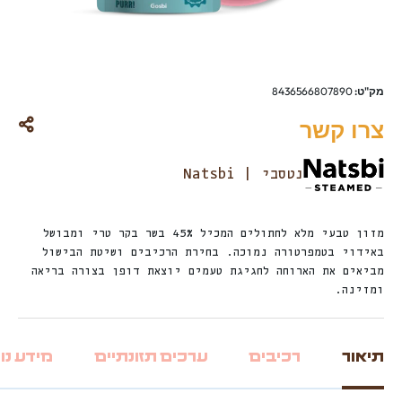
מק"ט:
8436566807890
צרו קשר
נטסבי | Natsbi
מזון טבעי מלא לחתולים המכיל 45% בשר בקר טרי ומבושל
באידוי בטמפרטורה נמוכה. בחירת הרכיבים ושיטת הבישול
מביאים את הארוחה לחגיגת טעמים יוצאת דופן בצורה בריאה
ומזינה.
תיאור
רכיבים
ערכים תזונתיים
מידע נו