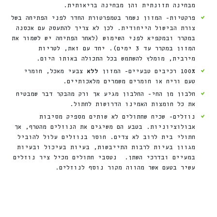
מבחינה תזונתית והן מבחינה בריאותית.
פרקטיות- המזון נשמר בטמפרטורת החדר לפני הפתיחה בשל
צורת הבישול הייחודית. לכן לא צריך להתעסק עם אכסנה
במקרר ובמקפיא לפני השימוש (לאחר הפתיחה יש לשמור את
המזון במקרר עד 3 ימים). יחד עם זאת, לטריות
מירבית, מומלץ להשתמש בכל התכולה באותו היום.
100% רכיבים טבעיים- המזון
ללא
צבעי מאכל, חומרי
טעם וריח או חומרים משמרים מלאכותיים.
חלבון מן החי- החלבון מגיע אך ורק מהבקר דבר שמבטיח
את כל חומצות האמינו הדרושות לחתול.
נוזלים- שכיח שחתולים לא שותים מספיק מסיבות
אבולוציוניות. בטבע הם משיגים את הנוזלים מהטרף, אך
חתולי בית לרוב לא צדים. חוסר בנוזלים עלול להוביל
מגוון בעיות לרבות התייבשות, בעיות בעיכול ובעיות
במעיים ובדרכי השתן. נטסבי חתולים מכיל ציר נוזלים
עשיר בטעם אשר מהווה מקור נוסף לנוזלים.