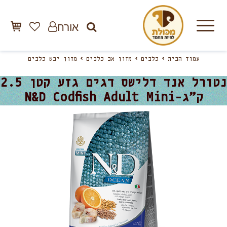
אורח
עמוד הבית
כלבים
מזון אב כלבים
מזון יבש כלבים
נטורל אנד דלישס דגים גזע קטן 2.5
ק”ג-N&D Codfish Adult Mini