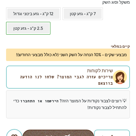
משקל וסוג השק
7 ק"ג - גזע קטן
12 ק"ג - גזע בינוני וגדול
2.5 ק"ג - גזע קטן
קיים במלאי
מבצעי שקים - 10% הנחה על השק השני (לא כולל מבצעי החודש)!
שירות לקוחות
צריכים עזרה לגבי המוצר? שלחו לנו הודעה
בווצאפ
💡 רוצים לצבור נקודות על המוצר הזה?
כדי
הירשמו או התחברו
להתחיל לצבור נקודות!