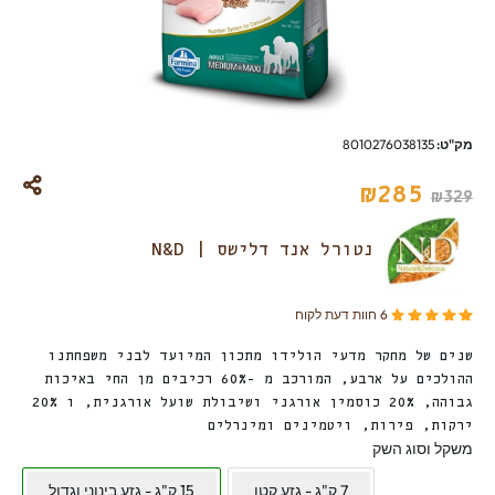
מק"ט:
8010276038135
₪
285
₪
329
נטורל אנד דלישס | N&D
מדורגים
מתוך 5 מבוסס על
6
דירוגים של לקוחות
6
חוות דעת לקוח
5.00
שנים של מחקר מדעי הולידו מתכון המיועד לבני משפחתנו
ההולכים על ארבע, המורכב מ -60% רכיבים מן החי באיכות
גבוהה, 20% כוסמין אורגני ושיבולת שועל אורגנית, ו 20%
ירקות, פירות, ויטמינים ומינרלים
משקל וסוג השק
7 ק"ג - גזע קטן
15 ק"ג - גזע בינוני וגדול