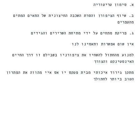
א. סימון טריטוריה
ב. שיוף הציפורן והסרת השכבה החיצונית של התאים המתים
מהטפרים
ג. פריקת מתחים על ידי מתיחת השרירים והגידים
אין שום אפשרות ותאמינו לנו
למנוע מהחתול להשחיז את ציפורניו בשבילם זו דרך החיים
האינסטינקט והצורך
מתקן גירוד איכותי מבית פטקס יו אס איי מהווה את הפתרון
הטוב ביותר לחתולך
%
ה
3
1
ה
נ
ח