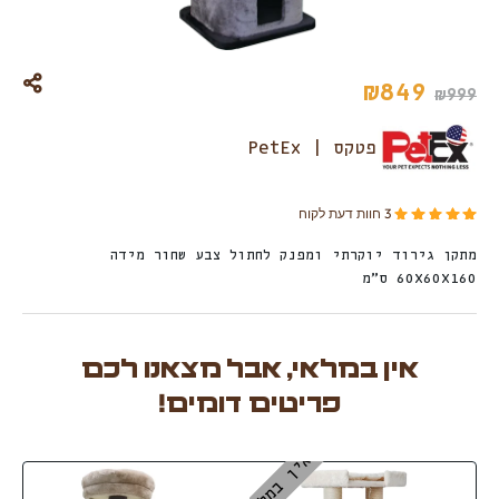
₪
849
₪
999
פטקס | PetEx
מדורגים
מתוך 5 מבוסס על
3
דירוגים של לקוחות
3
חוות דעת לקוח
5.00
מתקן גירוד יוקרתי ומפנק לחתול צבע שחור מידה
60X60X160 ס”מ
אין במלאי, אבל מצאנו לכם
פריטים דומים!
אין במלאי