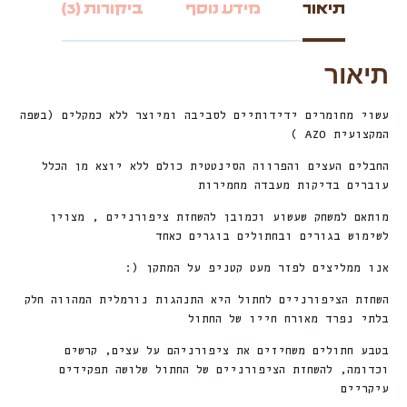
תיאור
מידע נוסף
ביקורות (3)
תיאור
עשוי מחומרים ידידותיים לסביבה ומיוצר ללא כמקלים (בשפה
המקצועית AZO )
החבלים העצים והפרווה הסינטטית כולם ללא יוצא מן הכלל
עוברים בדיקות מעבדה מחמירות
מותאם למשחק שעשוע וכמובן להשחזת ציפורניים , מצוין
לשימוש בגורים ובחתולים בוגרים כאחד
אנו ממליצים לפזר מעט קטניפ על המתקן (:
השחזת הציפורניים לחתול היא התנהגות נורמלית המהווה חלק
בלתי נפרד מאורח חייו של החתול
בטבע חתולים משחיזים את ציפורניהם על עצים, קרשים
וכדומה, להשחזת הציפורניים של החתול שלושה תפקידים
עיקריים