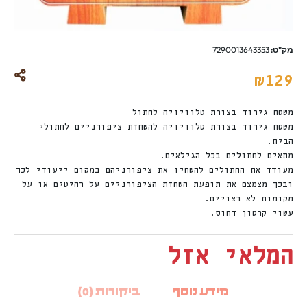
מק"ט:
7290013643353
₪
129
משטח גירוד בצורת טלוויזיה לחתול
משטח גירוד בצורת טלוויזיה להשחזת ציפורניים לחתולי
הבית.
מתאים לחתולים בכל הגילאים.
מעודד את החתולים להשחיז את ציפורניהם במקום ייעודי לכך
ובכך מצמצם את תופעת השחזת הציפורניים על רהיטים או על
מקומות לא רצויים.
עשוי קרטון דחוס.
המלאי אזל
מידע נוסף
ביקורות (0)