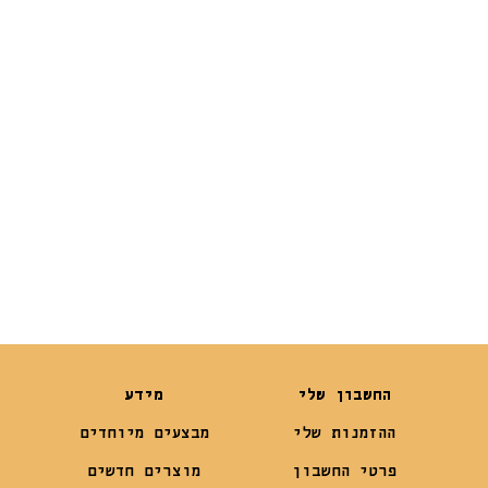
גרם
הנשימה מופחת
דגנים 3 ק”ג
₪
129
₪
109
החשבון שלי
מידע
ההזמנות שלי
מבצעים מיוחדים
פרטי החשבון
מוצרים חדשים