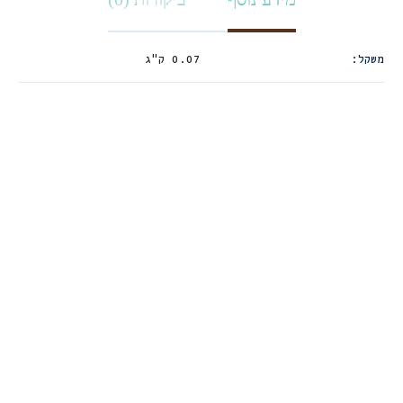
משקל
0.07 ק"ג
אולטרה ווט אבקה
נטורה דיאט
דנטלית לכלב 120
דנטלי לריענון