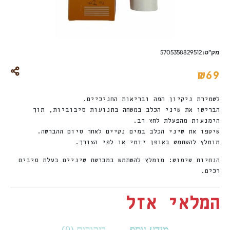
מק"ט:
5705358829512
₪
69
לשמירת ניקיון הפה ובריאות החניכיים.
הברישו את שיני הכלב במשחה בתנועות סיבוביות, תוך
הימנעות מהפעלת לחץ רב.
שיטפו את שיני הכלב במים נקיים לאחר סיום ההברשה.
מומלץ להשתמש באופן יומי או לפי הצורך.
הנחיות שימוש: מומלץ להשתמש במברשת שיניים בעלת סיבים
רכים.
המלאי אזל
מידע נוסף
ביקורות (0)