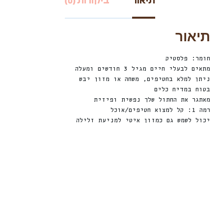
תיאור
ביקורות (0)
תיאור
חומר: פלסטיק
מתאים לבעלי חיים מגיל 3 חודשים ומעלה
ניתן למלא בחטיפים, משחה או מזון יבש
בטוח במדיח כלים
מאתגר את החתול שלך נפשית ופיזית
רמה 1: קל למצוא חטיפים/אוכל
יכול לשמש גם כמזון איטי למניעת זלילה
חדש
חדש
%
ה
Sale!
2
4
ה
נ
ח