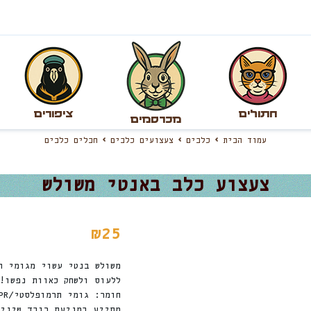
חתולים
ציפורים
מכרסמים
עמוד הבית
כלבים
צעצועים כלבים
חבלים כלבים
צעצוע כלב באנטי משולש
₪
25
משולש בנטי עשוי מגומי ת
ללעוס ולשחק כאוות נפשו!
חומר: גומי תרמופלסטי/TPR ופוליאסטר
מסייע במניעת רובד שיניי