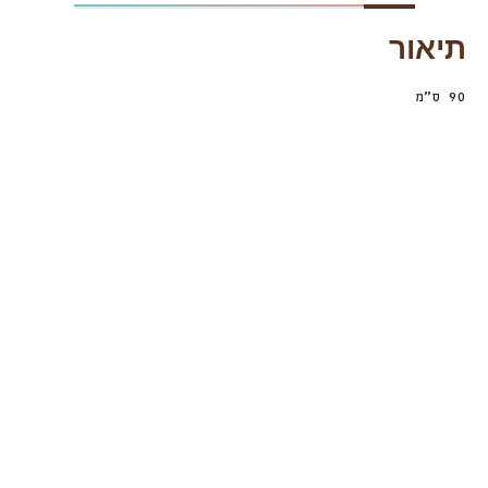
תיאור
90 ס”מ
מזרן אורתופדי
מזרן אורתופדי
בונו כחול מבד
בונו אפור מבד