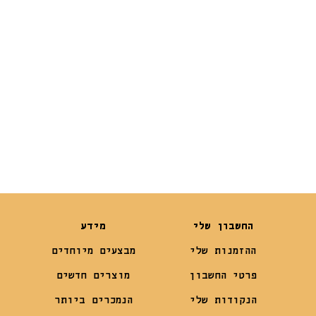
דוחה מים 91 ס”מ
דוחה מים 119
ס"מ
₪
259
₪
220
החשבון שלי
מידע
ההזמנות שלי
מבצעים מיוחדים
פרטי החשבון
מוצרים חדשים
הנקודות שלי
הנמכרים ביותר