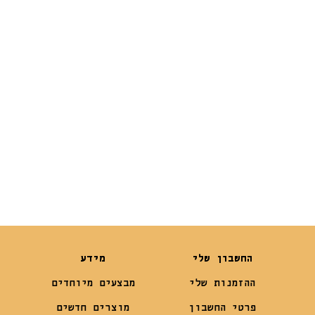
מזרן אורתופדי
מזרון רך מותאם
בונו כחול מבד
לכלוב אילוף
דוחה מים 91 ס”מ
החל מ
₪
129
₪
220
החשבון שלי
מידע
ההזמנות שלי
מבצעים מיוחדים
פרטי החשבון
מוצרים חדשים