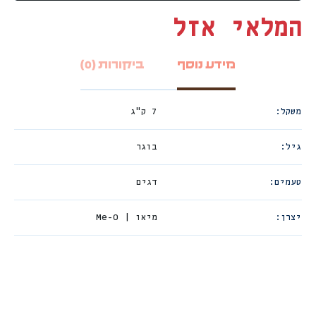
המלאי אזל
מידע נוסף
ביקורות (0)
משקל
7 ק"ג
גיל
בוגר
טעמים
דגים
יצרן
מיאו | Me-O