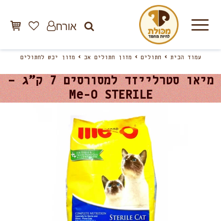
אורח
עמוד הבית
חתולים
מזון חתולים אב
מזון יבש לחתולים
מיאו סטרלייזד למסורסים 7 ק”ג –
Me-O STERILE