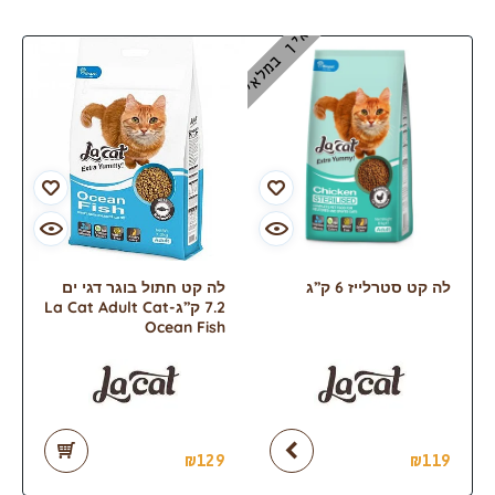
אין במלאי
לה קט סטרלייז 6 ק”ג
לה קט חתול בוגר דגי ים
7.2 ק”ג-La Cat Adult Cat
Ocean Fish
₪
129
₪
119