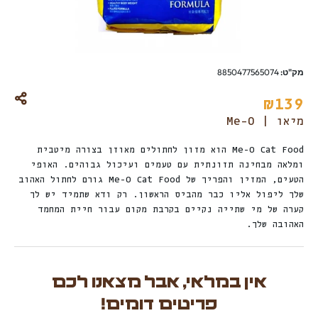
מק"ט:
8850477565074
₪
139
מיאו | Me-O
Me-O Cat Food הוא מזון לחתולים מאוזן בצורה מיטבית
ומלאה מבחינה תזונתית עם טעמים ועיכול גבוהים. האופי
הטעים, המזין והפריך של Me-O Cat Food גורם לחתול האהוב
שלך ליפול אליו כבר מהביס הראשון. רק ודא שתמיד יש לך
קערה של מי שתייה נקיים בקרבת מקום עבור חיית המחמד
האהובה שלך.
אין במלאי, אבל מצאנו לכם
פריטים דומים!