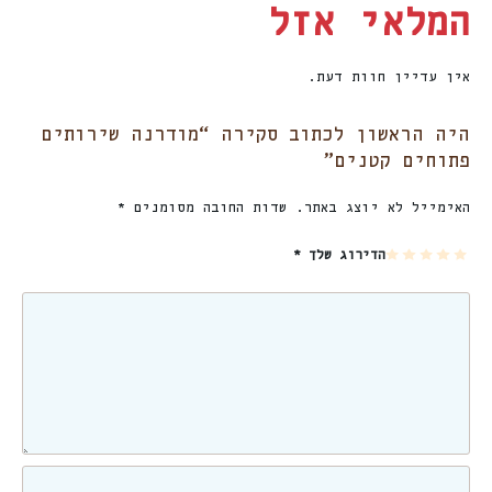
המלאי אזל
אין עדיין חוות דעת.
היה הראשון לכתוב סקירה “מודרנה שירותים
פתוחים קטנים”
האימייל לא יוצג באתר.
שדות החובה מסומנים
*
5
4
3
2
1
הדירוג שלך
*
מת
מת
מת
מת
מת
וך
וך
וך
וך
וך
5
5
5
5
5
כו
כו
כו
כו
כו
כב
כב
כב
כב
כב
ים
ים
ים
ים
ים