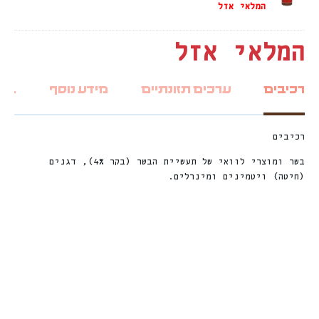
המלאי אזל
המלאי אזל
רכיבים
ערכים תזונתיים
מידע נוסף
ביקו
רכיבים
בשר ומוצרי לוואי של תעשיית הבשר (בקר 4%), דגנים
(חיטה) ויטמינים ומינרלים.
חדש
%
ה
1
7
ה
נ
ח