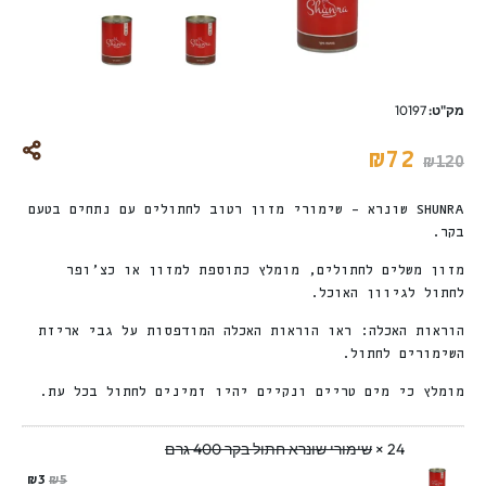
מק"ט:
10197
₪
72
₪
120
SHUNRA שונרא – שימורי מזון רטוב לחתולים עם נתחים בטעם
בקר.
מזון משלים לחתולים, מומלץ כתוספת למזון או כצ’ופר
לחתול לגיוון האוכל.
הוראות האכלה: ראו הוראות האכלה המודפסות על גבי אריזת
השימורים לחתול.
מומלץ כי מים טריים ונקיים יהיו זמינים לחתול בכל עת.
24 ×
שימורי שונרא חתול בקר 400 גרם
₪
3
₪
5