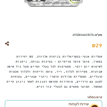
מק"ט:
6932844603076
₪
29
מטליות אנטי-בקטריאליות בניחוח אלוורה. 80 יחידות
במארז. מוצר סופר פרימיום – באיכות גבוהה. ניתנות
לשימוש יום יומי. מתאימות לכל בעלי החיים מעל גיל שישה
שבועות. מסירות לכלוך, ריר, צואה וריחות ולכלוך מכפות
הרגליים. המטליות מכילות חומרי ניקוי טבעיים, בטוחות
למגע עם הידיים, מותירות תחושת רעננות לאחר ניגוב חיית
המחמד. המוצר מתאים גם לבעלי עור רגיש.
קיים במלאי
שירות לקוחות