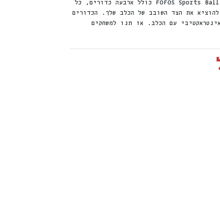
מארז כדורים של FOFOS Sports Ball Dog Toy כולל ארבעה כדורים, כל
הוציא את הצד השובב של הכלב שלך. הכדורים
ינטראקטיבי עם הכלב. אז תנו למשחקים