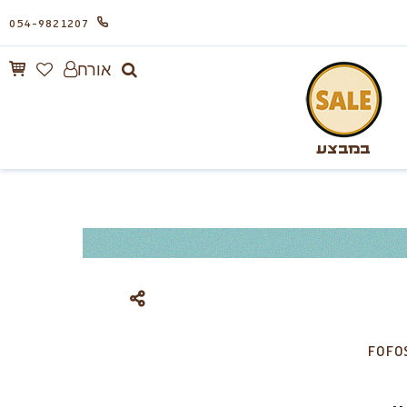
054-9821207
אורח
במבצע