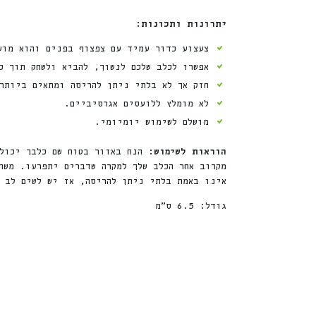
יתרונות ותכונות:
צעצוע כדור עמיד עם צפצוף בפנים והוא מוש
אפשרו לכלב שלכם לנשוך, להביא ולשחק תוך כ
חזק אך לא בלתי ניתן להריסה ומתאים ביותר
לא מומלץ ללועסים אגרסיביים.
מושלם לשימוש יומיומי.
הוראות לשימוש:
הנח באזור בטוח שם כלבך יכול 
מקרוב אחר הכלב שלך למקרה שדברים יתפרעו. משח
אינו באמת בלתי ניתן להריסה, אז יש לשים לב ל
גודל: 6.5 ס”מ