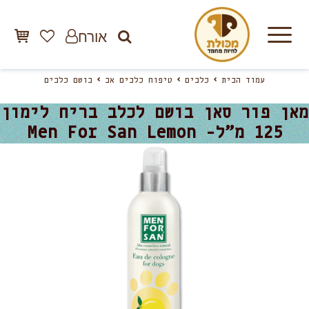
אורח
עמוד הבית
כלבים
טיפוח כלבים אב
בושם כלבים
מאן פור סאן בושם לכלב בריח לימון
125 מ”ל- Men For San Lemon