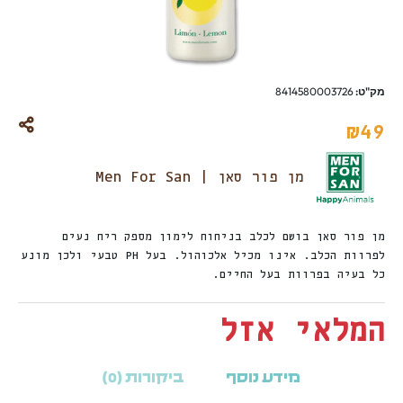
מק"ט:
8414580003726
₪
49
מן פור סאן | Men For San
מן פור סאן בושם לכלב בניחוח לימון מספק ריח נעים
לפרוות הכלב. אינו מכיל אלכוהול. בעל PH טבעי ולכן מונע
כל בעיה בפרוות בעל החיים.
המלאי אזל
מידע נוסף
ביקורות (0)