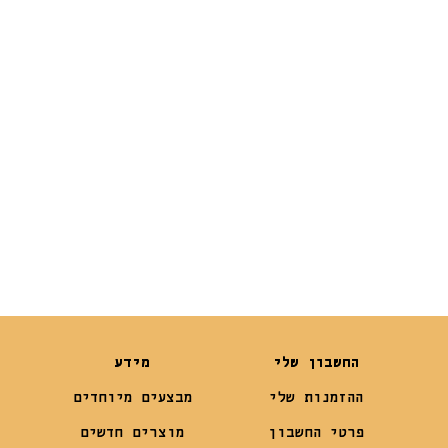
מ”ל –
100 מ”ל –
SchwartzPets
SchwartzPets
₪
59
₪
59
₪
49
החשבון שלי
מידע
ההזמנות שלי
מבצעים מיוחדים
פרטי החשבון
מוצרים חדשים