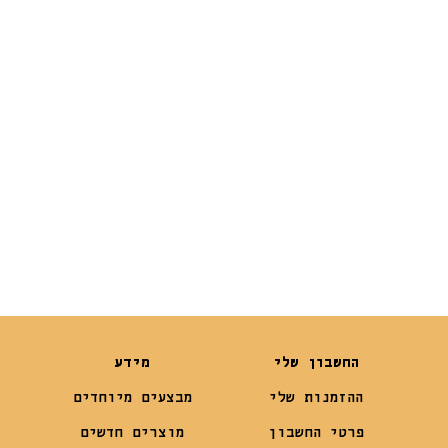
מ”ל –
100 מ”ל –
SchwartzPets
SchwartzPets
₪
59
₪
59
₪
49
החשבון שלי
מידע
ההזמנות שלי
מבצעים מיוחדים
פרטי החשבון
מוצרים חדשים