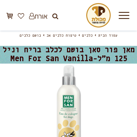
אורח
עמוד הבית
כלבים
טיפוח כלבים אב
בושם כלבים
מאן פור סאן בושם לכלב בריח וניל
125 מ”ל-Men For San Vanilla