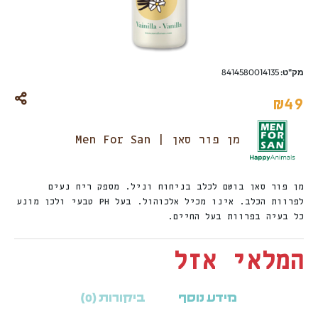
מק"ט:
8414580014135
₪
49
מן פור סאן | Men For San
מן פור סאן בושם לכלב בניחוח וניל. מספק ריח נעים
לפרוות הכלב. אינו מכיל אלכוהול. בעל PH טבעי ולכן מונע
כל בעיה בפרוות בעל החיים.
המלאי אזל
מידע נוסף
ביקורות (0)