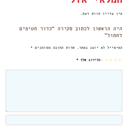
אין עדיין חוות דעת.
היה הראשון לכתוב סקירה “כדור חטיפים
לחתול”
האימייל לא יוצג באתר.
שדות החובה מסומנים
*
5
4
3
2
1
הדירוג שלך
*
מת
מת
מת
מת
מת
וך
וך
וך
וך
וך
5
5
5
5
5
כו
כו
כו
כו
כו
כב
כב
כב
כב
כב
ים
ים
ים
ים
ים