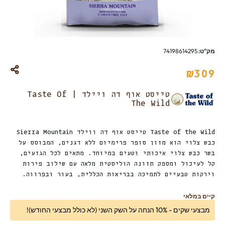
מק"ט:
74198614295
₪
309
טייסט אוף דה ויילד | Taste Of
The Wild
Taste of the Wild טייסט אוף דה ווילד Sierra Mountain
כבש צלוי הוא מזון סופר פרימיום ללא דגנים, המבוסס על
בשר כבש צלוי איכותי וטעים במיוחד. מתאים לכל הגזעים,
קל לעיכול ומספק תזונה הוליסטית מלאה עם שילוב פירות
וירקות טבעיים לתמיכה בבריאות הכללית, בעור ובפרווה.
קיים במלאי
מבצעי שקים - 10% הנחה על השק השני (לא כולל מבצעי החודש)!