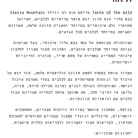
Taste of the Wild טייסט אוף דה ווילד Sierra Mountain
כבש צלוי הוא מזון יבש סופר פרימיום לכלבים, המיוצר
מחומרי גלם איכותיים במיוחד ומעניק תזונה מלאה, מאוזנת
וטעימה במיוחד לכלבים מכל הגזעים.
הפורמולה מבוססת על בשר כבש צלוי איכותי, בעל טעימות
גבוהה במיוחד שכלבים אוהבים, ומהווה מקור מצוין לחלבון
איכותי המסייע בשמירה על מסת שריר, אנרגיה וחיוניות
יומיומית.
המזון פותח במטרה לספק תזונה הוליסטית מלאה, תוך דגש על
עיכול קל ונוחות מקסימלית גם לכלבים בעלי מערכת עיכול
רגישה. הפורמולה נטולת דגנים ואינה מכילה תירס, סויה,
גלוטן או רכיבי חלב, מה שהופך אותה לבחירה מצוינת עבור
כלבים עם רגישויות תזונתיות.
בנוסף, המתכון מועשר בפירות וירקות טבעיים, המספקים
ויטמינים, מינרלים ונוגדי חמצון טבעיים התורמים למערכת
החיסון, לבריאות העור והפרווה ולבריאות כללית מיטבית.
יתרונות מרכזיים: