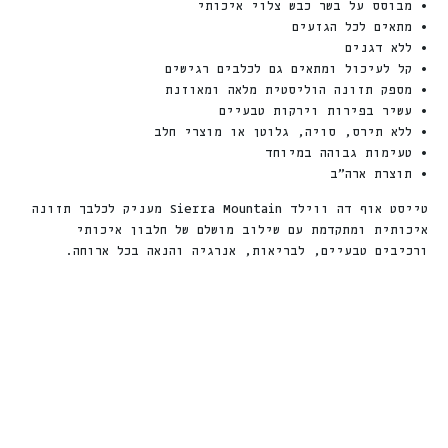
• מבוסס על בשר כבש צלוי איכותי
• מתאים לכל הגזעים
• ללא דגנים
• קל לעיכול ומתאים גם לכלבים רגישים
• מספק תזונה הוליסטית מלאה ומאוזנת
• עשיר בפירות וירקות טבעיים
• ללא תירס, סויה, גלוטן או מוצרי חלב
• טעימות גבוהה במיוחד
• תוצרת ארה”ב
טייסט אוף דה ווילד Sierra Mountain מעניק לכלבך תזונה
איכותית ומתקדמת עם שילוב מושלם של חלבון איכותי
ורכיבים טבעיים, לבריאות, אנרגיה והנאה בכל ארוחה.
חדש
חדש
%
ה
%
ה
1
3
ה
נ
ח
1
0
ה
נ
ח