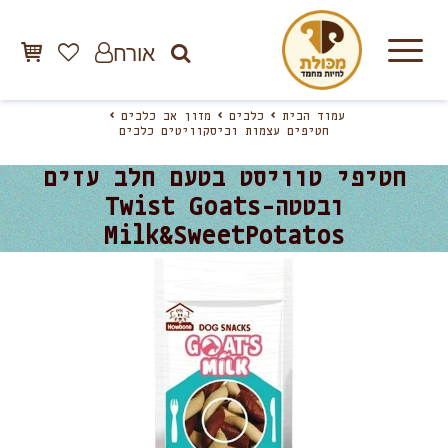
אורח
עמוד הבית
כלבים
מזון אב כלבים
חטיפים עצמות וביסקוויטים כלבים
חטיפי טוויסט בטעם חלב עזים
ובטטה-Twist Goats
Milk&SweetPotatos