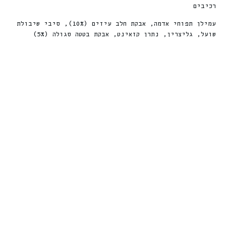
רכיבים
עמילן תפוחי אדמה, אבקת חלב עיזים (10%), סיבי שיבולת
שועל, גליצרין, נתרן קזאינט, אבקת בטטה סגולה (5%)
חדש
חדש
%
ה
le!
Sale!
1
3
ה
נ
ח
קרניבור צלעות
חטיפי סראנו בקר
עטופות ברווז 100
לאילוף ואימון –