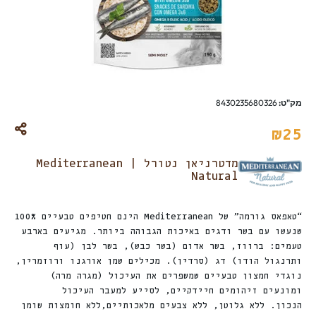
מק"ט:
8430235680326
₪
25
מדטרניאן נטורל | Mediterranean
Natural
“טאפאס גורמה” של Mediterranean הינם חטיפים טבעיים 100%
שנעשו עם בשר ודגים באיכות הגבוהה ביותר. מגיעים בארבע
טעמים: ברווז, בשר אדום (בשר כבש), בשר לבן (עוף
ותרנגול הודו) דג (סרדין). מכילים שמן אורגנו ורוזמרין,
נוגדי חמצון טבעיים שמשפרים את העיכול (מגרה מרה)
ומונעים זיהומים חיידקיים, לסייע למעבר העיכול
הנכון. ללא גלוטן, ללא צבעים מלאכותיים,ללא חומצות שומן