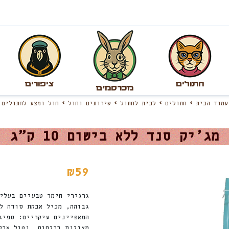
חתולים
ציפורים
מכרסמים
עמוד הבית
חתולים
לבית לחתול
שירותים וחול
חול ומצע לחתולים
מג’יק סנד ללא בישום 10 ק”ג
₪
59
גרגירי חימר טבעיים בעלי
גבוהה, מכיל אבקת סודה ל
המאפיינים עיקריים: ספיג
מצוינת בריחות. נטול אבק