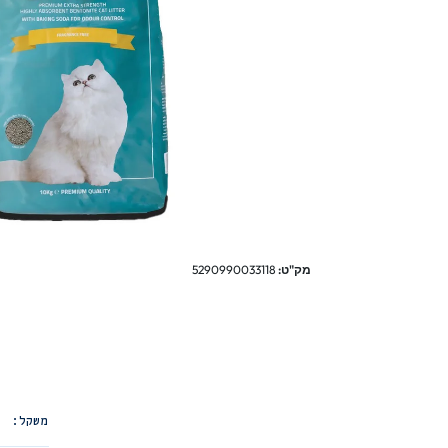
מק"ט:
5290990033118
משקל