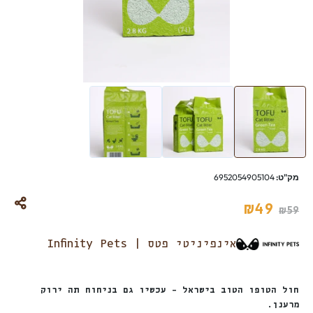
מק"ט:
6952054905104
₪
49
₪
59
אינפיניטי פטס | Infinity Pets
חול הטופו הטוב בישראל – עכשיו גם בניחוח תה ירוק
מרענן.