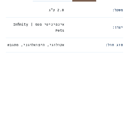
משקל
2.8 ק"ג
אינפיניטי פטס | Infinity
יצרן
Pets
סוג חול
אקולוגי
,
היפואלרגני
,
מתגבש
חדש
חדש
0
+
מ
ת
נ
ה
6
1
🎁
🎁