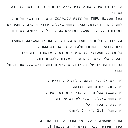
עדיין משתמשים בחול בנטונייט או חימר? זה הזמן לשדרוג
אמיתי.
TOFU Green Tea
של
Infinity Pets
הוא הדור הבא של חול
לחתולים –
היפואלרגני
, נשטף באסלה, עשוי מרכיבים טבעיים
וממוחזרים, נקי מאבק ומתאים גם לחתולים רגישים במיוחד.
בניגוד לחול חימר שסותם צנרות, מזהם את הסביבה ומשאיר
ריח לוואי – הטופו שלנו עושה בדיוק ההפך:
קל משקל, חסכוני לשימוש יומיומי, סופח ריחות מידית –
והכול בלי כימיקלים או תוספות מלאכותיות.
הניחוח העדין של תה ירוק מוסיף תחושת רוגע בכל פתיחה של
הארגז.
✅ היפואלרגני ומתאים לחתולים רגישים
✅ סופג ריחות שתן וצואה
✅ מתגבש בקלות – ניקוי יומיומי פשוט
✅ נשטף באסלה – בלי לסחוב שקיות
✅ טבעי, בטוח וקל
✅ משקל: 2.8 ק”ג (7 ליטר)
אחרי שמנסים – כבר אי אפשר לחזור אחורה.
כשזה פשוט, נקי ובריא – זה Infinity.