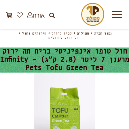
אורח
עמוד הבית
חתולים
לבית לחתול
שירותים וחול
חול ומצע לחתולים
חול טופו אינפיניטי בריח תה ירוק
מרענן 7 ליטר (2.8 ק”ג) – Infinity
Pets Tofu Green Tea