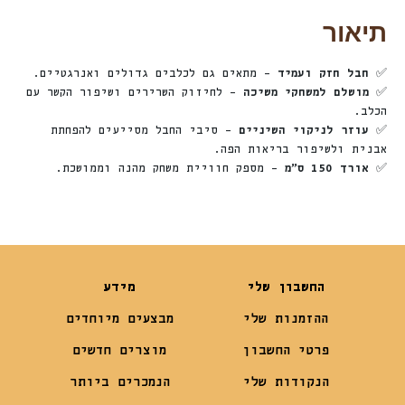
תיאור
✅
חבל חזק ועמיד
– מתאים גם לכלבים גדולים ואנרגטיים.
✅
מושלם למשחקי משיכה
– לחיזוק השרירים ושיפור הקשר עם
הכלב.
✅
עוזר לניקוי השיניים
– סיבי החבל מסייעים להפחתת
אבנית ולשיפור בריאות הפה.
✅
אורך 150 ס”מ
– מספק חוויית משחק מהנה וממושכת.
החשבון שלי
מידע
ההזמנות שלי
מבצעים מיוחדים
פרטי החשבון
מוצרים חדשים
הנקודות שלי
הנמכרים ביותר