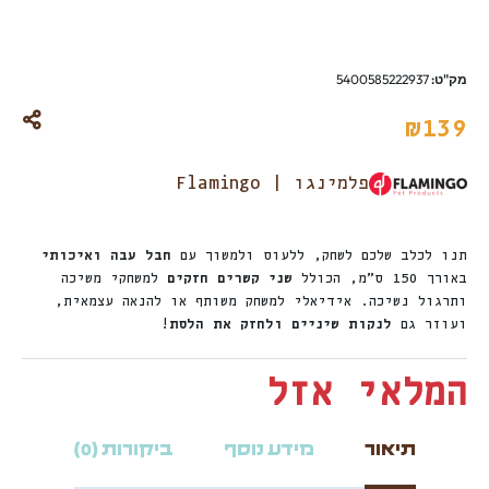
מק"ט:
5400585222937
₪
139
פלמינגו | Flamingo
תנו לכלב שלכם לשחק, ללעוס ולמשוך עם
חבל עבה ואיכותי
באורך 150 ס”מ, הכולל
שני קשרים חזקים
למשחקי משיכה
ותרגול נשיכה. אידיאלי למשחק משותף או להנאה עצמאית,
ועוזר גם
לנקות שיניים ולחזק את הלסת
!
המלאי אזל
תיאור
מידע נוסף
ביקורות (0)