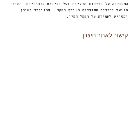
המקפידה על בדיקות מדעיות ועל רכיבים איכותיים. המוצר
מיועד לכלבים הסובלים מעודף משקל . המזוןדל בשומן
ומסייע לשמירה על משקל תקין.
קישור לאתר היצרן