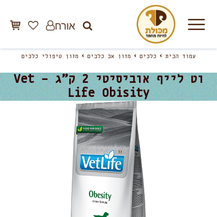
אורח
עמוד הבית
כלבים
מזון אב כלבים
מזון טיפולי כלבים
וט לייף אוביסיטי 2 ק”ג – Vet
Life Obisity