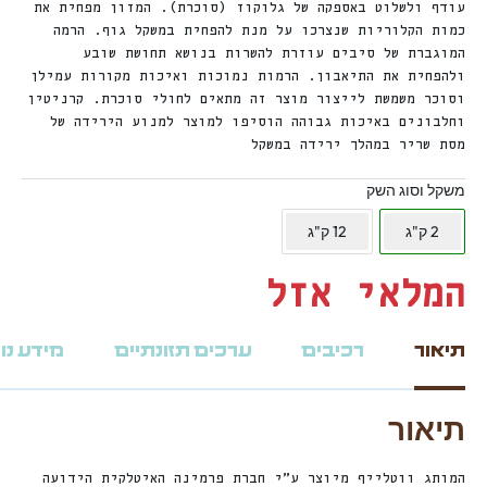
עודף ולשלוט באספקה ​​של גלוקוז (סוכרת). המזון מפחית את
כמות הקלוריות שנצרכו על מנת להפחית במשקל גוף. הרמה
המוגברת של סיבים עוזרת להשרות בנושא תחושת שובע
ולהפחית את התיאבון. הרמות נמוכות ואיכות מקורות עמילן
וסוכר משמשת לייצור מוצר זה מתאים לחולי סוכרת. קרניטין
וחלבונים באיכות גבוהה הוסיפו למוצר למנוע הירידה של
מסת שריר במהלך ירידה במשקל
משקל וסוג השק
2 ק"ג
12 ק"ג
המלאי אזל
תיאור
רכיבים
ערכים תזונתיים
מידע נו
תיאור
המותג ווטלייף מיוצר ע”י חברת פרמינה האיטלקית הידועה