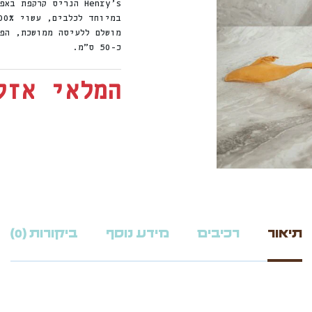
Henry’s
הנריס קרקפת באפו
במיוחד לכלבים, עשוי 100% קרקפת באפולו טבעית.
מושלם ללעיסה ממושכת, הפ
כ-50 ס”מ.
המלאי אזל
תיאור
רכיבים
מידע נוסף
ביקורות (0)