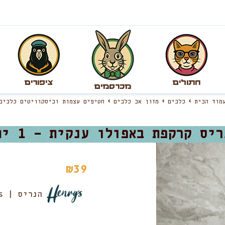
חתולים
ציפורים
מכרסמים
עמוד הבית
כלבים
מזון אב כלבים
חטיפים עצמות וביסקוויטים כלבים
יס קרקפת באפולו ענקית – 1 יח’
₪
39
הנריס | Henry's