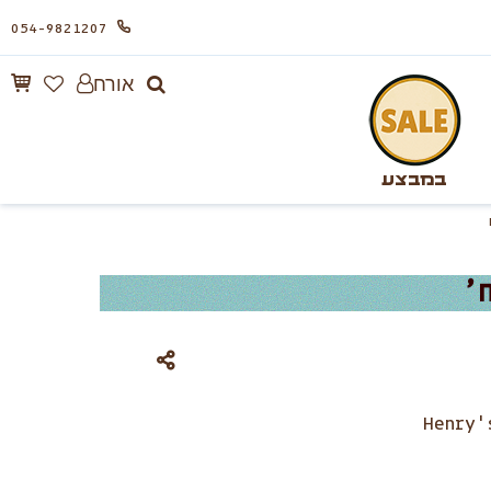
054-9821207
אורח
במבצע