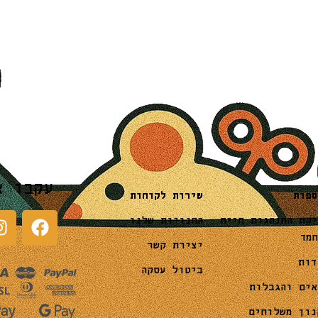
עקבו א
שירות לקוחות
ספות
החנויות שלנו
יקת התנהגות חיית
חמד
יצירת קשר
דות
ביטול עסקה
אים והגבלות
נון משלוחים