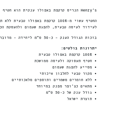
Henry’s
הנריס קרקפת באפולו ענקית הוא חטיף ל
החטיף עשוי מ-100% קרקפת באפול
לעידוד לעיסה טבעית, להפגת שעמום ולהעסקת הכל
בזכות הגודל הענק – כ-50 ס”מ ליחידה – מדובר בחטיף מרשים במיוחד שמתאים לכלבים שאוהבים ללעוס ולהתעסק לאורך זמן.
יתרונות בולטים:
• 100% קרקפת באפולו טבעית
• חטיף תעסוקה ולעיסה ממושכת
• מסייע להפגת שעמום
• מקור טבעי לחלבון איכותי
• ללא חומרים משמרים ותוספים מלאכותיים
• מתאים כצ’ופר מפנק במיוחד
• גודל ענק של כ-50 ס”מ
• תוצרת ישראל
חדש