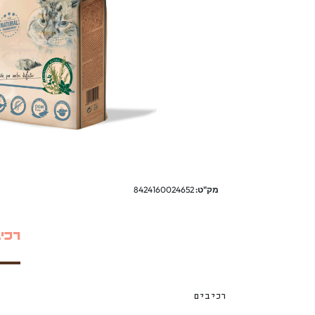
מק"ט:
8424160024652
רכי
רכיבים