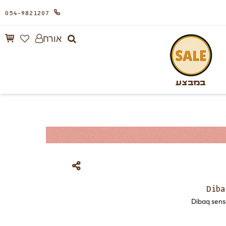
054-9821207
אורח
במבצע