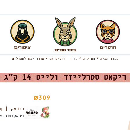
חתולים
ציפורים
מכרסמים
עמוד הבית
חתולים
מזון חתולים אב
מזון יבש לחתולים
דיקאט סטרלייזד ולייט 14 ק”ג
₪
309
דיבאק | Dibaq
דיבאק סנס – Dibaq sense