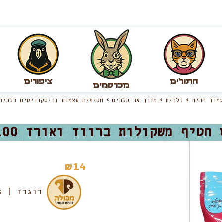
חתולים
ציפורים
מכרסמים
עמוד הבית
כלבים
מזון אב כלבים
חטיפים עצמות וביסקוויטים כלבים
חטיף משקולות ברווז ואורז 100 גרם
₪
14
דוגרז | Doggers