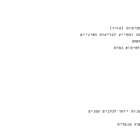
מימות (אורז)
ה ומסייע לבריאות השיניים
שחק
לשימוש כפרס
נות יותר לכלבים קטנים
רה מנטלית