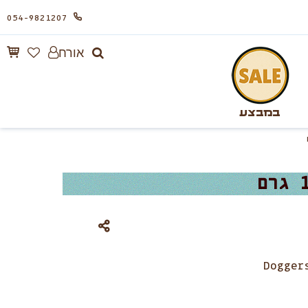
054-9821207
אורח
במבצע