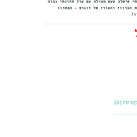
י שישלב טעם מעולה עם ערך תזונתי גבוה
ת הברווז והאורז של דוגרס – הפתרון
ן!
רות (0)