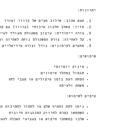
יתרונות:
טעם אהוב: שילוב טעים של ברווז ואורז
מזין: משלב חלבון איכותי (ברווז) עם פח
צורה ייחודית: עיצוב משקולת מעודד לעיס
קל לאחיזה: צורת המשקולת נוחה לאחיזה ומ
מתאים לאימונים: גודל וצורה אידיאליים 
שימושים:
פינוק יומיומי
תגמול במהלך אימונים
הסחת דעת בזמן טיפולים או מצבי לחץ
משחק ולעיסה
טיפים לשימוש:
ניתן לתת כחטיף שלם או לחתוך לחתיכות קט
השתמשו כפרס לחיזוק התנהגות חיובית
שלבו במשחקי חיפוש או צעצועי האכלה להעש