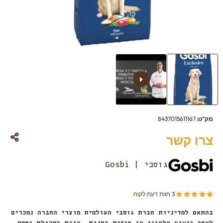
מק"ט:
8437015611167
צרו קשר
גוסבי | Gosbi
מדורגים
מתוך 5 מבוסס על
3
דירוגים של לקוחות
3
חוות דעת לקוח
5.00
בהתאם למדיניות חברת גוסבי העולמית מוצרי החברה נמכרים