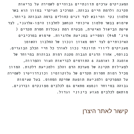
המעניקים ערכים תזונתיים גבוהיים לשמירה על בריאות
תקינה ולרמת חיים גבוהה. המרכיב העיקרי במזון הוא בשר
סלמון נקי ומיובש לצד דגים כחולים ברמה הגבוהה ביותר.
שימוש בבשר סלמון איכותי הנחשב לחלבון היפו-אלרגני, לצד
שיטת הבישול האיטית, מבטיח רמת נעכלות חסרת תקדים (
מינ’ 94%) ומסייע במניעת אלרגיות. שימוש במרכיבים
האיכותיים לצד יחס מאוזן ונכון של החלבון והשומן
מעניקים ליווי תזונתי נכון לאורך כל חיי הכלב הבוגרים.
בנוסף, אחוז הדגים הגבוה מקנה רמות גבוהות במיוחד של
אומגה 3 ואומגה 6 התורמים לבריאות העור והפרווה,
לפעילות תקינה של מערכת הדם והלב ולמניעת דלקות. המזון
מכיל רמות חסרות תקדים של גלוקוזמין וכונדרויטין לשמירה
על המפרקים ולמניעת תופעת שחיקת הסחוס. בעל טעימות
גבוהה במיוחד ונמצא מתאים גם לכלבים מפונקים ובררנים.
מותאם לכלבים מגזע בינוני וגדול.
קישור לאתר היצרן