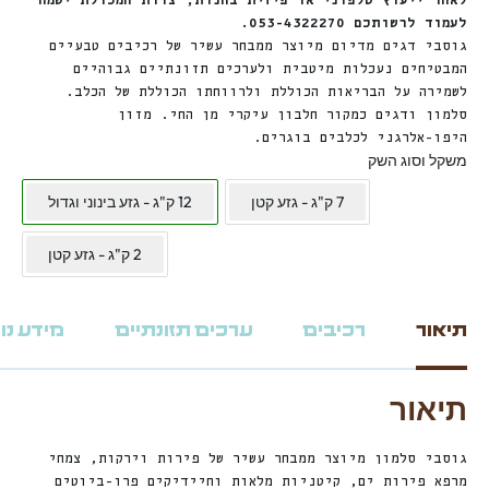
לאחר ייעוץ טלפוני או פיזית בחנות, צוות המכולת ישמח
לעמוד לרשותכם 053-4322270.
גוסבי דגים מדיום מיוצר ממבחר עשיר של רכיבים טבעיים
המבטיחים נעכלות מיטבית ולערכים תזונתיים גבוהיים
לשמירה על הבריאות הכוללת ולרווחתו הכוללת של הכלב.
סלמון ודגים כמקור חלבון עיקרי מן החי. מזון
היפו-אלרגני לכלבים בוגרים.
משקל וסוג השק
7 ק"ג - גזע קטן
12 ק"ג - גזע בינוני וגדול
2 ק"ג - גזע קטן
תיאור
רכיבים
ערכים תזונתיים
מידע נו
תיאור
גוסבי סלמון מיוצר ממבחר עשיר של פירות וירקות, צמחי
מרפא פירות ים, קיטניות מלאות וחיידיקים פרו-ביוטים