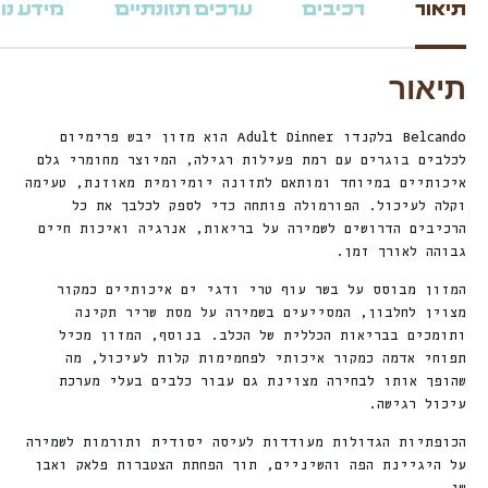
תיאור
רכיבים
ערכים תזונתיים
מידע נו
תיאור
Belcando בלקנדו Adult Dinner הוא מזון יבש פרימיום
לכלבים בוגרים עם רמת פעילות רגילה, המיוצר מחומרי גלם
איכותיים במיוחד ומותאם לתזונה יומיומית מאוזנת, טעימה
וקלה לעיכול. הפורמולה פותחה כדי לספק לכלבך את כל
הרכיבים הדרושים לשמירה על בריאות, אנרגיה ואיכות חיים
גבוהה לאורך זמן.
המזון מבוסס על בשר עוף טרי ודגי ים איכותיים כמקור
מצוין לחלבון, המסייעים בשמירה על מסת שריר תקינה
ותומכים בבריאות הכללית של הכלב. בנוסף, המזון מכיל
תפוחי אדמה כמקור איכותי לפחמימות קלות לעיכול, מה
שהופך אותו לבחירה מצוינת גם עבור כלבים בעלי מערכת
עיכול רגישה.
הכופתיות הגדולות מעודדות לעיסה יסודית ותורמות לשמירה
על היגיינת הפה והשיניים, תוך הפחתת הצטברות פלאק ואבן