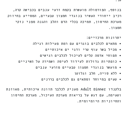
שן.
בנוסף, הפורמולה מועשרת בקמח זרעי ענבים בכבישה קרה,
רכיב ייחודי העשיר בנוגדי חמצון טבעיים, המסייע בחיזוק
מערכת החיסון, תמיכה בכלי הדם והלב והגנה מפני נזקי
חמצון.
יתרונות מרכזיים:
• מתאים לכלבים בוגרים עם רמת פעילות רגילה
• מכיל בשר עוף טרי ודגי ים איכותיים
• תפוחי אדמה קלים לעיכול לכלבים רגישים
• כופתיות גדולות לעידוד לעיסה ושמירה על השיניים
• מועשר בנוגדי חמצון טבעיים מזרעי ענבים
• ללא סויה, חלב וגלוטן
• טעים במיוחד ומתאים גם לכלבים בררנים
בלקנדו Adult Dinner מעניק לכלבך תזונה איכותית, מאוזנת
וטעימה, עם דגש על בריאות מערכת העיכול, מערכת החיסון
והחיוניות היומיומית.