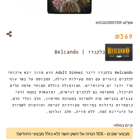
מק"ט:
4002633557339
₪
369
בלקנדו | Belcando
Belcando בלקנדו דינר Adult Dinner הוא מזון יבש איכותי
לכלבים בוגרים עם רמת פעילות רגילה, המבוסס על בשר עוף
טרי ודגי ים איכותיים. הפורמולה כוללת תפוחי אדמה קלים
לעיכול, מתאימה גם לכלבים רגישים, ומועשרת בקמח זרעי
ענבים בכבישה קרה לתמיכה במערכת החיסון, הלב וכלי הדם.
כופתיות גדולות במיוחד מעודדות לעיסה ותורמות לשמירה
על היגיינת הפה. ללא סויה, חלב וגלוטן.
קיים במלאי
מבצעי שקים - 10% הנחה על השק השני (לא כולל מבצעי החודש)!