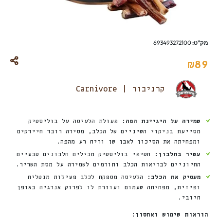
מק"ט:
693493272100
₪
89
קרניבור | Carnivore
שמירה על היגיינת הפה:
פעולת הלעיסה על בוליסטיק
מסייעת בניקוי השיניים של הכלב, מסירה רובד חיידקים
ומפחיתה את הסיכון לאבן שן וריח רע מהפה.
עשיר בחלבון:
חטיפי בוליסטיק מכילים חלבונים טבעיים
החיוניים לבריאות הכלב ותורמים לשמירה על מסת השריר.
מעסיק את הכלב:
הלעיסה מספקת לכלב פעילות מנטלית
ופיזית, מפחיתה שעמום ועוזרת לו לפרוק אנרגיה באופן
חיובי.
הוראות שימוש ואחסון: