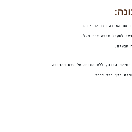
נה:
 את המידה הגדולה יותר.
אי לשקול מידה אחת מעל.
 טבעית.
תחילת הזנב, ללא מתיחה של סרט המדידה.
תנה בין כלב לכלב.
חדש
חדש
%
ה
2
6
ה
נ
ח
2
4
ה
נ
ח