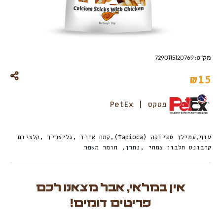
מק"ט:
7290115120769
₪
15
פטקס | PetEx
עוף,עמילן טפיוקה (Tapioca),קמח אורז ,גליצרין ,קלציום
קרבונט חלבון צמחי ,נתרן, חומר משמר
אין במלאי, אבל מצאנו לכם
פריטים דומים!