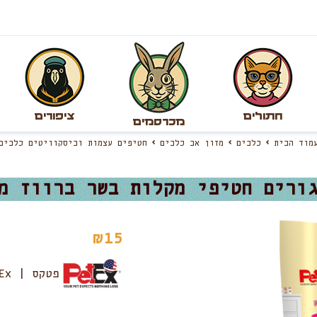
חתולים
ציפורים
מכרסמים
עמוד הבית
כלבים
מזון אב כלבים
חטיפים עצמות וביסקוויטים כלבים
רים חטיפי מקלות בשר ברווז מיובש 
₪
15
פטקס | PetEx