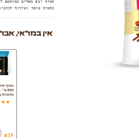
כחטיף צופר ואילוף לכלבים
אין במלאי, אבל
חטיף איל
g Snacks
₪
39