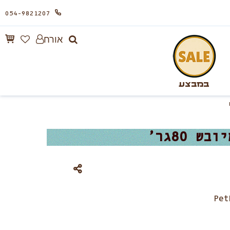
054-9821207
אורח
במבצע
80גר’