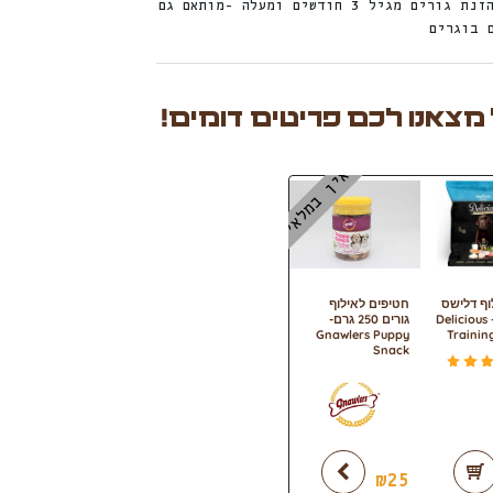
חטיף יבש משלים המותאם להזנת גורים מגיל 3 חודשים ומעלה -מותאם גם
 בוגרים
 מצאנו לכם פריטים דומים!
אין במלאי
וף דלישס
חטיפים לאילוף
800 גר’ – Delicious
גורים 250 גרם-
Gnawlers Puppy
Trainin
Snack
דורג
5.00
מתוך 5
₪
25