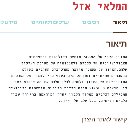
המלאי אזל
תיאור
רכיבים
ערכים תזונתיים
מידע נו
תיאור
המזון היבש של ACANA מותאם ביולוגית להתפתחות
האבולוציונית של כלבים ולאנטומיה של מערכת העיכול
שלהם.המזון של אקאנה מיוצר מהרכיבים הטובים בעולם
במטבחים אמיתיים ומהמתקדמים בענף כדי לשמור על הערכים
התזונתיים של המזון ולספק לכלב שלכם את מה שהטבע יעד
לו. אקאנה SINGLES הינה סידרת מזונות מותאמים ביולוגית
המכילים רכיבים ממקור חלבון יחיד ומותאמת במיוחד עבוד
כלבים רגישים, בכל שלב של חייהם.
קישור לאתר היצרן