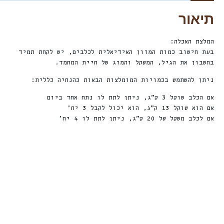
תיאור
המלצת האכלה:
בעת חישוב כמות המזון האידיאלית לכלבים, יש לקחת תמיד
בחשבון את הגיל, המשקל והמזג של חיית המחמד.
ניתן להשתמש בכמויות המומלצות הבאות כהנחיה כללית:
אם הכלב שוקל 3 ק”ג, ניתן לתת לו נתח אחד ביום
אם הוא שוקל 13 ק”ג, הוא יכול לקבל 3 יח’
אם לכלב משקל של 20 ק”ג, ניתן לתת לו 4 יח’
חדש
חדש
%
ה
%
ה
le!
Sale!
Sale!
2
2
ה
נ
ח
2
4
ה
נ
ח