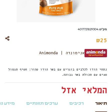
מק"ט:
4017721829304
₪
25
אנימונדה | Animonda
נתחי הודו לכלבים בוגרים עם בשר הודו טהור: חטיף תגמול
טעים עם תכולת בשר גבוהה.
המלאי אזל
תיאור
רכיבים
ערכים תזונתיים
מידע נו