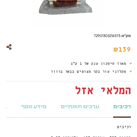
מק"ט:
72901303216573
₪
139
מארז חיסכון ענק של 1 ק”ג
מקלוני עור בקר מצופים בבשר ברווז
המלאי אזל
רכיבים
ערכים תזונתיים
מידע נוסף
ביקו
רכיבים