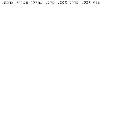
עוף 55%, קריל 20%, מים, עמילן תפוחי אדמה, שמן זרעי חמניות, אבקת עוף שעברה הידרוליזה
פרוזן יוגורט לכלב ולחתול בטעם
חטיף חצי
נקניקיות וגבינה