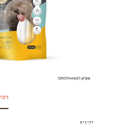
מק"ט:
7290117441657
רכי
רכיבים