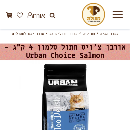
אורח
עמוד הבית
חתולים
מזון חתולים אב
מזון יבש לחתולים
אורבן צ’ויס חתול סלמון 4 ק”ג –
Urban Choice Salmon