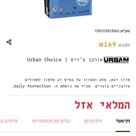
מק"ט:
7290113303560
₪
169
₪
189
אורבן צ'ויס | Urban Choice
מזון יבש, מלא ומאוזן על בסיס דג סלמון לחתולים
אורבניים בוגרים. מכיל את נוסחת ה- Daily Protection.
המלאי אזל
תיאור
רכיבים
ערכים תזונתיים
מידע נו