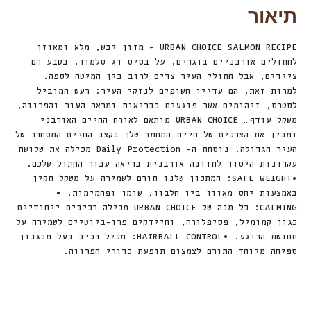
תיאור
URBAN CHOICE SALMON RECIPE – מזון יבש, מלא ומאוזן
לחתולים אורבניים בוגרים, על בסיס דג סלמון. בטבע הם
ציידים, אבל חתולי העיר צדים לרוב בין המיטה לספה.
למרות זאת, הם עדיין חשופים לנזקי העיר: רעש המוביל
לסטרס, זיהומים אשר פוגעים בבריאות ומראה העור והפרווה,
משקל עודף… URBAN CHOICE מותאם לאורח החיים האורבני
ומבין את הצרכים של חיית המחמד שלך בקצב החיים המסחרר של
העיר הגדולה. נוסחת ה- Daily Protection מכילה את שלושת
עקרונות היסוד לתזונה אורבנית בריאה עבור החתול שלכם.
•SAFE WEIGHT: המתכון שלנו תורם לשמירה על משקל תקין
באמצעות יחס מאוזן בין חלבון, שומן ופחמימות. •
CALMING: כל מנה של URBAN CHOICE מכילה רכיבים ייחודיים
כגון קמומיל, פסיפלורה, וחיידקים פרו-ביוטיים לשמירה על
תחושת הרוגע. •HAIRBALL CONTROL: מכיל רכיב בעל מנגנון
ספיחה מיוחד התורם לצמצום תופעת כדורי הפרווה.