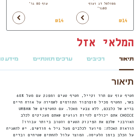
₪
14
₪
14
המלאי אזל
תיאור
רכיבים
ערכים תזונתיים
מידע נו
תיאור
חטיף עוף עם תרד וקייל, חטיף טעים ומפנק עם מעל 60%
בשר, החטיף מכיל סופרפוד התורמים לשמירה על אורח חיים
בריא של כלבכם, ללא צבעי מאכל. עם החטיפים של URBAN
CHOICE אתם יכולים להיות רגועים שאתם מעניקים לכלב
האורבני שלכם את הפינוק הטעים והטוב ביותר עבורו!
הוראות האכלה: מיועד לכלבים מעל גיל 4 חודשים. יש להשגיח
על הכלב בזמן הלעיסה. המוצר עלול להחתים שטיחים ובדים