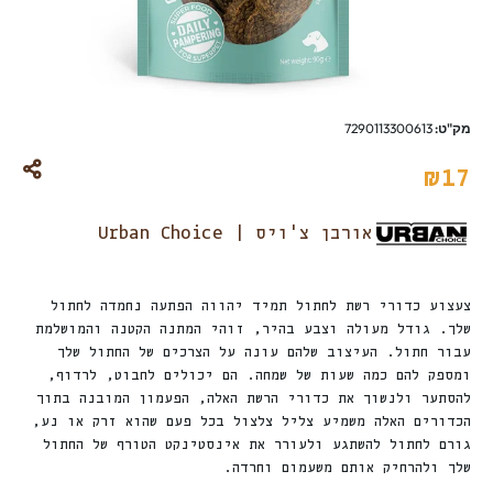
מק"ט:
7290113300613
₪
17
אורבן צ'ויס | Urban Choice
צעצוע כדורי רשת לחתול תמיד יהווה הפתעה נחמדה לחתול
שלך. גודל מעולה וצבע בהיר, זוהי המתנה הקטנה והמושלמת
עבור חתול. העיצוב שלהם עונה על הצרכים של החתול שלך
ומספק להם כמה שעות של שמחה. הם יכולים לחבוט, לרדוף,
להסתער ולנשוך את כדורי הרשת האלה, הפעמון המובנה בתוך
הכדורים האלה משמיע צליל צלצול בכל פעם שהוא זרק או נע,
גורם לחתול להשתגע ולעורר את אינסטינקט הטורף של החתול
שלך ולהרחיק אותם משעמום וחרדה.