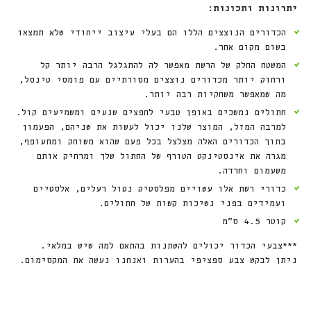
יתרונות ותכונות:
הכדורים הנוצצים הללו הם בעלי עיצוב ייחודי שלא תמצאו
בשום מקום אחר.
המשטח החלק של הרשת מאפשר לה להתגלגל הרבה יותר קל
ורחוק יותר מכדורים נוצצים מסורתיים עם פומסי טינסל,
מה שמאפשר משחקיות רבה יותר.
חתולים נמשכים באופן טבעי לחפצים שנעים ומשמיעים קול.
למרבה המזל, המוצר שלנו יכול לעשות את שניהם, הפעמון
בתוך הכדורים האלה מצלצל בכל פעם שהוא משוחק ומתעופף,
מגרה את אינסטינקט הטורף של החתול שלך ומרחיק אותם
משעמום וחרדה.
כדורי רשת אלו עשויים מפלסטיק נטול רעלים, אלסטיים
ועמידים בפני נשיכות קשות של חתולים.
קוטר 4.5 ס”מ
***צבעי הכדור יכולים להשתנות בהתאם למה שיש במלאי.
ניתן לבקש צבע ספציפי בהערות ואנחנו נעשה את המקסימום.