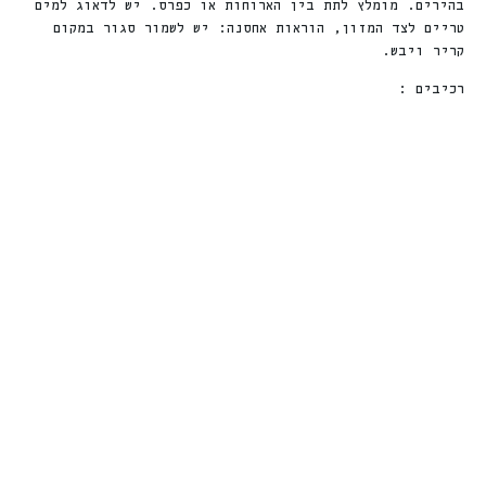
בהירים. מומלץ לתת בין הארוחות או כפרס. יש לדאוג למים
טריים לצד המזון, הוראות אחסנה: יש לשמור סגור במקום
קריר ויבש.
רכיבים :
חדש
חדש
%
ה
%
ה
le!
Sale!
Sale!
1
3
ה
נ
ח
2
2
ה
נ
ח
חטיפי סראנו בקר
יואפ גלידת יוגורט
לאילוף ואימון –
ובייקון – 100%